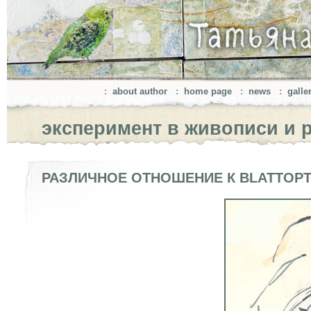
:
about author
:
home page
:
news
:
galle
эксперимент в живописи и 
РАЗЛИЧНОЕ ОТНОШЕНИЕ К BLATTOP