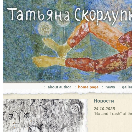
:
about author
:
home page
:
news
:
galle
Новости
24.10.2025
"Bo and Trash" at th