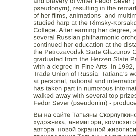
and bravery of writer Fedor Sever (T
pseudonym), resulting in the rema
of her films, animations, and multi
studied harp at the Rimsky-Korsako
College. After earning her degree,
several Russian philharmonic orch
continued her education at the dist
the Petrozavodsk State Glazunov C
graduated from the Herzen State P
with a degree in Fine Arts. In 1992,
Trade Union of Russia. Tatiana’s w
at personal, national and internati
has taken part in numerous internati
walked away with several top prize
Fedor Sever (pseudonim) - producer
Вы на сайте Татьяны Скорлупкино
художника, аниматора, композито
автора новой экранной живопис