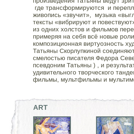
произведения Татьяны ведут зри
где трансформируются и переп
живопись «звучит», музыка «выг
тексты «вибрируют и повествуют
из одних холстов и фильмов пере
примеряя на себя всё новые рол
композиционная виртуозность ху
Татьяны Скорлупкиной соединяют
смелостью писателя Федора Сев
псевдоним Татьяны ) , и результа
удивительного творческого танде
фильмы, мультфильмы и мультим
ART